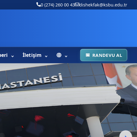
0 (274) 260 00 43
dishekfak@ksbu.edu.tr
beri
İletişim
RANDEVU AL
›