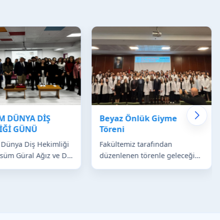
IM DÜNYA DİŞ
Beyaz Önlük Giyme
İĞİ GÜNÜ
Töreni
 Dünya Diş Hekimliği
Fakültemiz tarafından
süm Güral Ağız ve Diş
düzenlenen törenle geleceğin
Merkezi Müdürlüğünde
diş hekimleri beyaz önlüklerini
z öğretim üyeleri ve
giydi.Törene KSBÜ Rektörü
Prof. Dr. A...