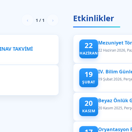
Etkinlikler
‹
›
1 / 1
Mezuniyet Tör
22
SINAV TAKVİMİ
22 Haziran 2026, Paz
HAZIRAN
IV. Bilim Günl
19
19 Şubat 2026, Per
ŞUBAT
Beyaz Önlük 
20
20 Kasım 2025, Per
KASIM
Oryantasyon 
17