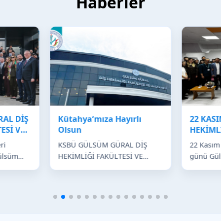
Haberler
AL DİŞ
Kütahya‘mıza Hayırlı
22 KAS
ESİ VE
Olsun
HEKİML
ri
KSBÜ GÜLSÜM GÜRAL DİŞ
22 Kasım
Gülsüm
HEKİMLİĞİ FAKÜLTESİ VE
günü Gül
akültesi
HASTANESİ KÜTAHYA‘MIZA
Sağlığı 
 töreni
HAYIRLI OLSUN...
Fakültemi
di...