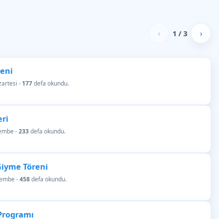
‹
›
1 / 3
eni
artesi -
177
defa okundu.
eri
şembe -
233
defa okundu.
Giyme Töreni
şembe -
458
defa okundu.
Programı