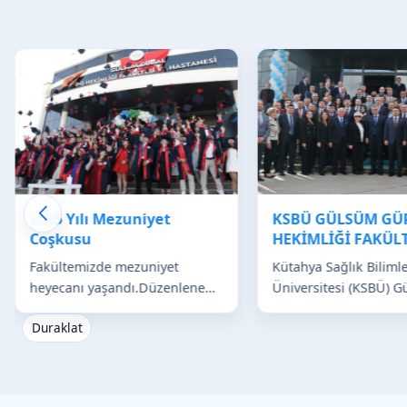
2025 Yılı Mezuniyet
KSBÜ GÜLSÜM GÜR
Coşkusu
HEKİMLİĞİ FAKÜLT
HASTANESİ
Fakültemizde mezuniyet
Kütahya Sağlık Bilimle
heyecanı yaşandı.Düzenlenen
Üniversitesi (KSBÜ) 
mezuniyet törenine; Kütahya
Güral Diş Hekimliği F
Duraklat
Valisi Musa Işın, Hava Er
ve Hastanesinin açılış
Eğitim Tugay ve...
gerçekle...