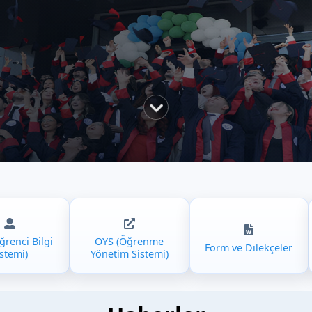
kimlerini Yetiştirir
renci Bilgi
OYS (Öğrenme
Form ve Dilekçeler
istemi)
Yönetim Sistemi)